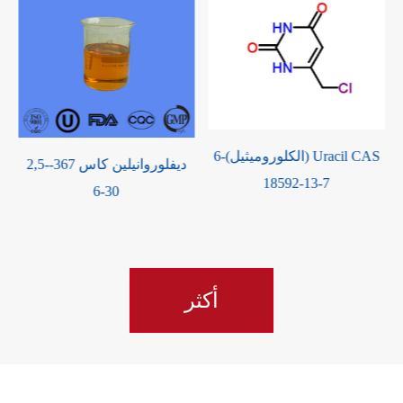
6-(الكلوروميثيل) Uracil CAS
2,5-ديفلوروانيلين كاس 367-
18592-13-7
30-6
أكثر