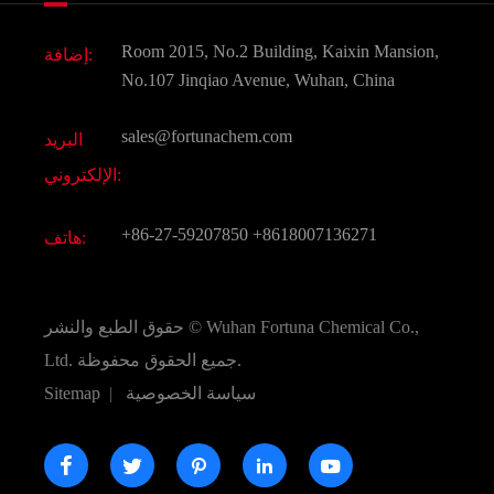
الغذاء و أعلاف
وثيقة تحميل
Room 2015, No.2 Building, Kaixin Mansion,
إضافة:
النكهات و عطور
التعليمات
No.107 Jinqiao Avenue, Wuhan, China
المواد الكيميائية الأخرى الجميلة
فيديو
sales@fortunachem.com
البريد
الكيميائية CAS
الإلكتروني:
جميع المواد الكيميائية غرامة
+86-27-59207850
+8618007136271
هاتف:
Wuhan Fortuna Chemical Co.,
حقوق الطبع والنشر ©
جميع الحقوق محفوظة.
Ltd.
سياسة الخصوصية
|
Sitemap




