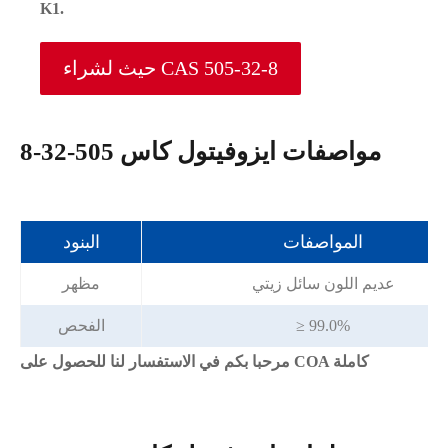
K1.
حيث لشراء CAS 505-32-8
مواصفات ايزوفيتول كاس 505-32-8
المواصفات
البنود
عديم اللون سائل زيتي
مظهر
≥ 99.0%
الفحص
مرحبا بكم في الاستفسار لنا للحصول على COA كاملة