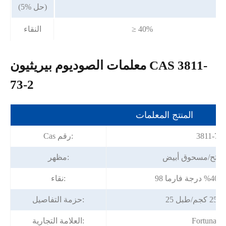
(5% حل)
≥ 40%
النقاء
معلمات الصوديوم بيريثيون CAS 3811-
73-2
المنتج المعلمات
3811-73-
Cas رقم:
فاتح/مسحوق أبيض
مظهر:
نقاء:
طبل
حزمة التفاصيل:
Fortunach
العلامة التجارية: