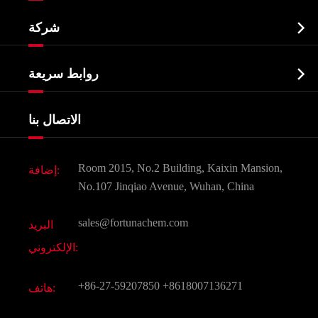
النشطة الدوائية المكون API

شركة
الصيدلانية وسيطة
نبذة عن الشركة
البيوكيميائية

روابط سريعة
شهادات و مصنع تظهر
Agrochemicals و الوسطيات
خدمات
شركة التاريخ
الاتصال بنا
مكونات مستحضرات التجميل
أخبار
الغذاء و أعلاف
وثيقة تحميل
Room 2015, No.2 Building, Kaixin Mansion,
إضافة:
النكهات و عطور
التعليمات
No.107 Jinqiao Avenue, Wuhan, China
المواد الكيميائية الأخرى الجميلة
فيديو
sales@fortunachem.com
البريد
الكيميائية CAS
الإلكتروني:
جميع المواد الكيميائية غرامة
+86-27-59207850
+8618007136271
هاتف: