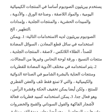
يستخدم بيريثيون الصوديوم أساسا في المنتجات الكيميائية
اليومية ، والمواد اللاصقة ، وصناعة الورق ، والأدوية ،
والمبيدات الحشرية ، والمنتجات الجلدية ، وإمدادات
التطهير ، الخ.
الصوديوم بيريثيون لديه الاستخدامات التالية: 1. ويمكن
استخدامه في سائل قطع المعادن ، السوائل المضادة
للصدأ ، الطلاء اللاتكس ، لاصقة ، المنتجات الجلدية ،
منتجات النسيج ، ورقة لوحة النحاس وغيرها من المجالات.
2. يتم استخدامه في مختلف الأدوية المضادة للفطريات
ومنتجات العناية بالبشرة الشامبو في الصناعة الدوائية
والكيميائية ، والتي لا تمنع فقط تلف والعفن الفطري
للمنتج ، ولكن أيضا يمكن تخفيف الحكة وقشرة الرأس ،
وهو فعال جدا. 3. يمكن استخدامه كمبيد فطريات فعالة
لأشجار الفاكهة والفول السوداني والقمح والخضروات
وغيرها من المحاصيل ، وهو أيضا مطهر دودة القز ممتازة.