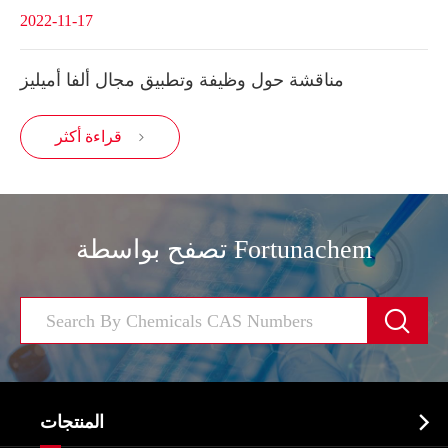
2022-11-17
مناقشة حول وظيفة وتطبيق مجال ألفا أميليز
قراءة أكثر

تصفح بواسطة Fortunachem


المنتجات