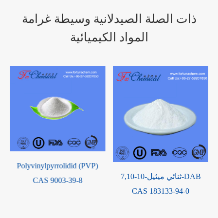
ذات الصلة الصيدلانية وسيطة غرامة
المواد الكيميائية
2-Chloro-1 ، 4-
7,10-ثنائي ميثيل-10-DAB
CAS 183133-94-0
naphthoquinone CAS 1010-
60-2