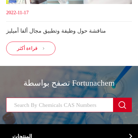
2022-11-17
مناقشة حول وظيفة وتطبيق مجال ألفا أميليز
قراءة أكثر

تصفح بواسطة Fortunachem


المنتجات