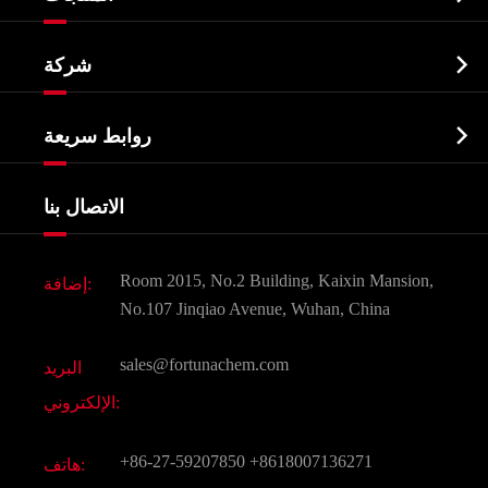
النشطة الدوائية المكون API

شركة
الصيدلانية وسيطة
نبذة عن الشركة
البيوكيميائية

روابط سريعة
شهادات و مصنع تظهر
Agrochemicals و الوسطيات
خدمات
شركة التاريخ
الاتصال بنا
مكونات مستحضرات التجميل
أخبار
الغذاء و أعلاف
وثيقة تحميل
Room 2015, No.2 Building, Kaixin Mansion,
إضافة:
النكهات و عطور
التعليمات
No.107 Jinqiao Avenue, Wuhan, China
المواد الكيميائية الأخرى الجميلة
فيديو
sales@fortunachem.com
البريد
الكيميائية CAS
الإلكتروني:
جميع المواد الكيميائية غرامة
+86-27-59207850
+8618007136271
هاتف: