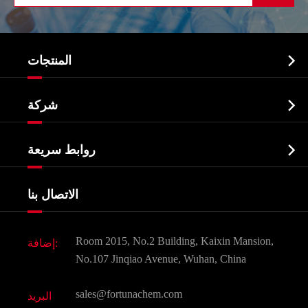

المنتجات
النشطة الدوائية المكون API

شركة
الصيدلانية وسيطة
نبذة عن الشركة
البيوكيميائية

روابط سريعة
شهادات و مصنع تظهر
Agrochemicals و الوسطيات
خدمات
شركة التاريخ
الاتصال بنا
مكونات مستحضرات التجميل
أخبار
الغذاء و أعلاف
وثيقة تحميل
Room 2015, No.2 Building, Kaixin Mansion,
إضافة:
النكهات و عطور
التعليمات
No.107 Jinqiao Avenue, Wuhan, China
المواد الكيميائية الأخرى الجميلة
فيديو
sales@fortunachem.com
البريد
الكيميائية CAS