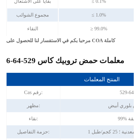
≤ 0.1%
بقايا على الاشتعال
≤ 1.0%
مجموع الشوائب
≥ 99.0%
النقاء
مرحبا بكم في الاستفسار لنا للحصول على COA كاملة
معلمات حمض تروبيك كاس 529-64-6
المنتج المعلمات
529-64-6
Cas رقم:
ق بلوري أبيض
مظهر:
99% دقيقة
نقاء:
ية ؛ 25 كجم/طبل
حزمة التفاصيل: