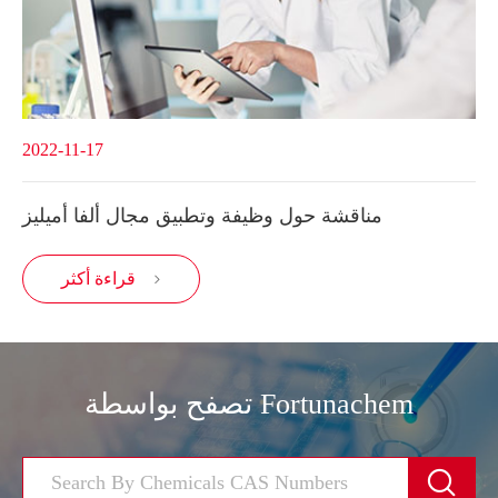
2022-11-17
مناقشة حول وظيفة وتطبيق مجال ألفا أميليز
قراءة أكثر

تصفح بواسطة Fortunachem
