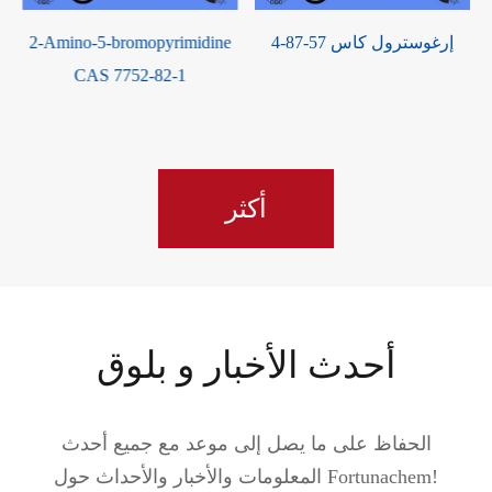
N ، N-dimethylبروبيوناميد
إرغوسترول كاس 57-87-4
e
CAS 758-96-3
أكثر
أحدث الأخبار و بلوق
الحفاظ على ما يصل إلى موعد مع جميع أحدث
المعلومات والأخبار والأحداث حول Fortunachem!