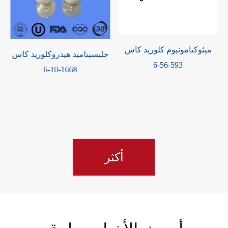
ميثوكيامونيوم كلوريد كاس
جليسيناميد هيدروكلوريد كاس
593-56-6
1668-10-6
كاس 97614-43-
أكثر