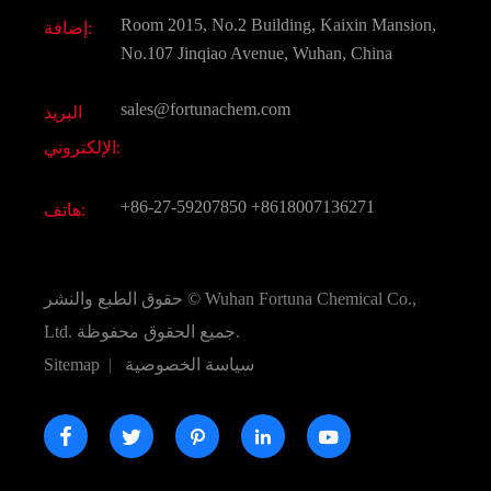
وثيقة تحميل
Room 2015, No.2 Building, Kaixin Mansion,
إضافة:
النكهات و عطور
التعليمات
No.107 Jinqiao Avenue, Wuhan, China
المواد الكيميائية الأخرى الجميلة
فيديو
sales@fortunachem.com
البريد
الكيميائية CAS
الإلكتروني:
جميع المواد الكيميائية غرامة
+86-27-59207850
+8618007136271
هاتف:
Wuhan Fortuna Chemical Co.,
حقوق الطبع والنشر ©
جميع الحقوق محفوظة.
Ltd.
سياسة الخصوصية
|
Sitemap




