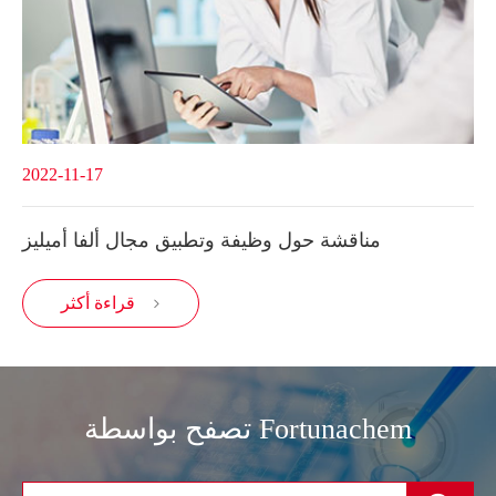
2022-11-17
مناقشة حول وظيفة وتطبيق مجال ألفا أميليز
قراءة أكثر

تصفح بواسطة Fortunachem