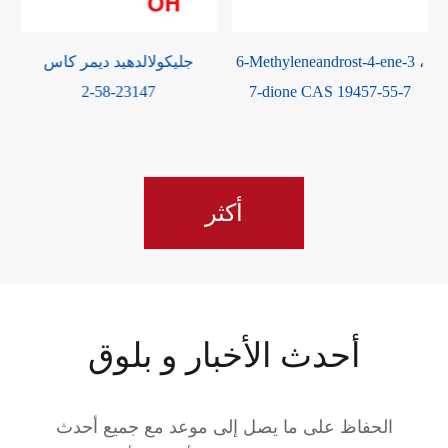
2-[(أسيتيلوكسي) ميثوكسي]
6-Methyleneandrost-4-ene-3 ،
إيثيل خلات كاس 59278-00-1
7-dione CAS 19457-55-7
أكثر
أحدث الأخبار و بلوق
الحفاظ على ما يصل إلى موعد مع جميع أحدث