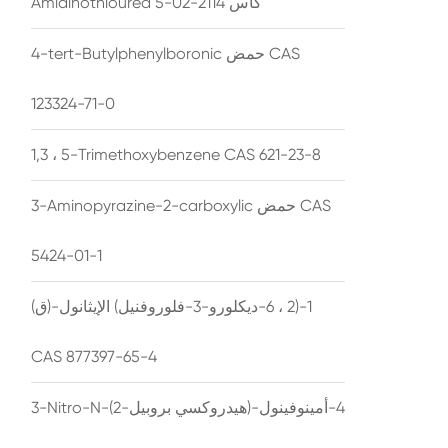
Amidinothiourea كاس 2114-02-5
4-tert-Butylphenylboronic حمض CAS
123324-71-0
1,3 ، 5-Trimethoxybenzene CAS 621-23-8
3-Aminopyrazine-2-carboxylic حمض CAS
5424-01-1
(ق)-1-(2 ، 6-ديكلورو-3-فلوروفنيل) الإيثانول
CAS 877397-65-4
3-Nitro-N-(2-هيدروكسي بروبيل)-4-أمينوفينول