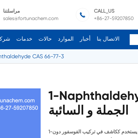
CALL_US
مراسلتنا

sales@fortunachem.com
+86-27-59207850
الاتصال بنا
أخبار
الموارد
حالات
خدمات
شرك
hthaldehyde CAS 66-77-3
1-Naphthaldeh
الجملة و السائبة
1-نافثالديهايد يستخدم وسيطة الصيدلانية. 1-نافثالديهايد يستخدم ككاشف في تركيب الفوسفور دون