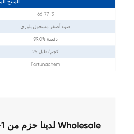
المنتج ال
66-77-3
ضوء أصفر مسحوق بلوري
99.0% دقيقة
25 كجم/طبل
Fortunachem
لدينا حزم من 1-نفثالديهايد كاس 66-77-3 Wholesale