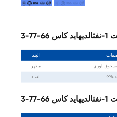
 66-77-3
صفات
البند
سحوق بلوري
مظهر
قة
النقاء
اس 66-77-3