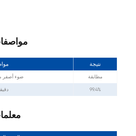
مواصفات 1-نفثالديهايد كاس
نتيجة
موا
مطابقة
ضوء أصفر م
99.4%
99% دقي
معلمات 1-نفثالديهايد ك