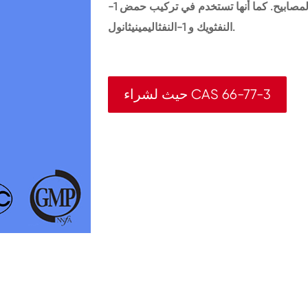
عناصر نادرة الأرض للإضاءة البيئية الطاقة القائمة على المصابيح. كما أنها تستخدم في تركيب حمض 1-
النفثويك و 1-النفثاليمينيثانول.
حيث لشراء CAS 66-77-3