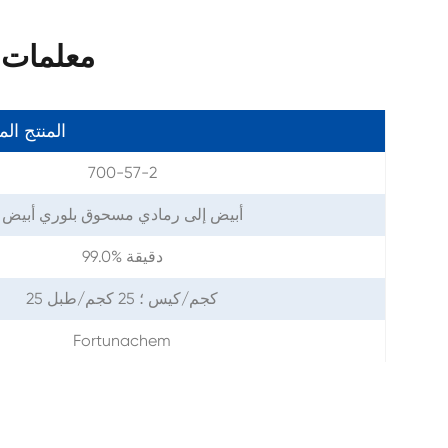
معلمات 2-أدامانتانول كاس 700-57
المنتج ال
700-57-2
أبيض إلى رمادي مسحوق بلوري أبيض
99.0% دقيقة
25 كجم/كيس ؛ 25 كجم/طبل
Fortunachem