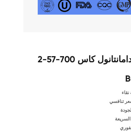
مزايا فريدة من نوعها ل 2-أدامانتانول كاس 700-57-2
B
نقاء
عر تنافسي
لجودة
السريعة
فوري