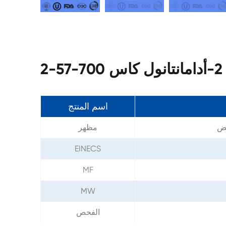
2
اسم المنتج
يض
مظهر
EINECS
MF
MW
الفحص