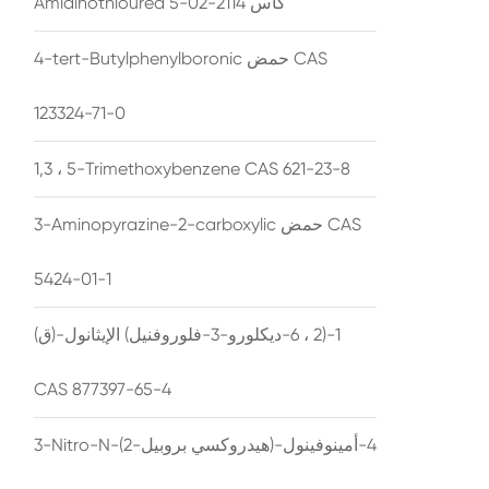
Amidinothiourea كاس 2114-02-5
4-tert-Butylphenylboronic حمض CAS
123324-71-0
1,3 ، 5-Trimethoxybenzene CAS 621-23-8
3-Aminopyrazine-2-carboxylic حمض CAS
5424-01-1
(ق)-1-(2 ، 6-ديكلورو-3-فلوروفنيل) الإيثانول
CAS 877397-65-4
3-Nitro-N-(2-هيدروكسي بروبيل)-4-أمينوفينول