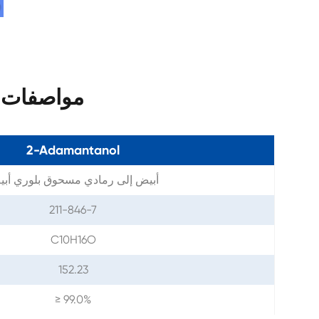
مواصفات 2-أدامانتانول كاس 700-57-
2-Adamantanol
أبيض إلى رمادي مسحوق بلوري أب
211-846-7
C10H16O
152.23
≥ 99.0%