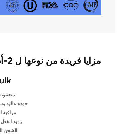
ulk
مضمونة 
جودة عالية وس
مراقبة ا
ردود الفعل 
الشحن ال