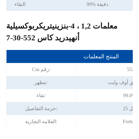
99% دقيقة
النقاء
معلمات 1,2 ، 4-بنزينيتريكربوكسيلية
أنهيدريد كاس 552-30-7
المنتج المعلمات
552-3
Cas رقم:
قائق أوف وايت
مظهر:
ة
نقاء:
م/طبل
حزمة التفاصيل:
Fortun
العلامة التجارية: