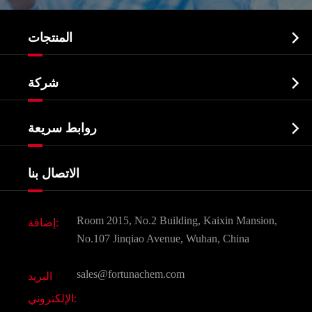

المنتجات
النشطة الدوائية المكون API

شركة
الصيدلانية وسيطة
نبذة عن الشركة
البيوكيميائية

روابط سريعة
شهادات و مصنع تظهر
Agrochemicals و الوسطيات
خدمات
شركة التاريخ
الاتصال بنا
مكونات مستحضرات التجميل
أخبار
الغذاء و أعلاف
وثيقة تحميل
Room 2015, No.2 Building, Kaixin Mansion,
إضافة:
النكهات و عطور
التعليمات
No.107 Jinqiao Avenue, Wuhan, China
المواد الكيميائية الأخرى الجميلة
فيديو
sales@fortunachem.com
البريد
الكيميائية CAS
الإلكتروني:
جميع المواد الكيميائية غرامة