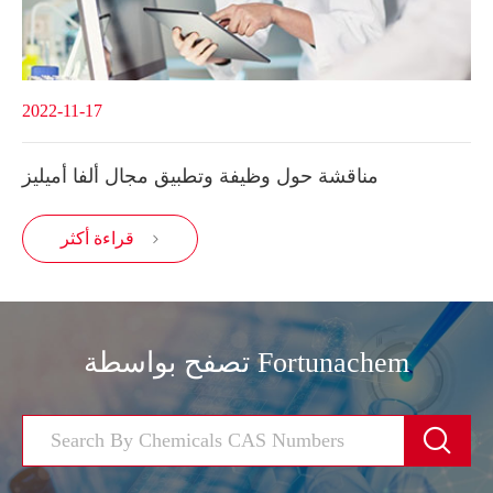
2022-11-17
مناقشة حول وظيفة وتطبيق مجال ألفا أميليز
قراءة أكثر

تصفح بواسطة Fortunachem
