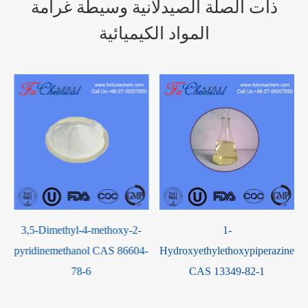
ذات الصلة الصيدلانية وسيطة غرامة
المواد الكيميائية
3,5-Dimethyl-4-methoxy-2-
1-
pyridinemethanol CAS 86604-
Hydroxyethylethoxypiperazine
78-6
CAS 13349-82-1