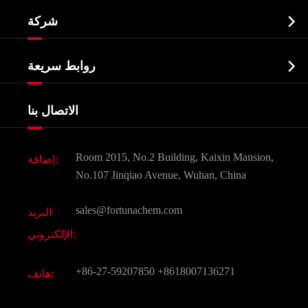
النشطة الدوائية المكون API

شركة
الصيدلانية وسيطة
نبذة عن الشركة
البيوكيميائية

روابط سريعة
شهادات و مصنع تظهر
Agrochemicals و الوسطيات
خدمات
شركة التاريخ
الاتصال بنا
مكونات مستحضرات التجميل
أخبار
الغذاء و أعلاف
وثيقة تحميل
Room 2015, No.2 Building, Kaixin Mansion,
إضافة:
النكهات و عطور
التعليمات
No.107 Jinqiao Avenue, Wuhan, China
المواد الكيميائية الأخرى الجميلة
فيديو
sales@fortunachem.com
البريد
الكيميائية CAS
الإلكتروني:
جميع المواد الكيميائية غرامة
+86-27-59207850
+8618007136271
هاتف: