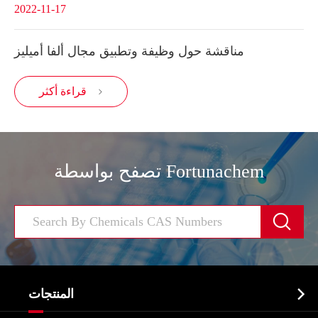
2022-11-17
مناقشة حول وظيفة وتطبيق مجال ألفا أميليز
قراءة أكثر

تصفح بواسطة Fortunachem


المنتجات