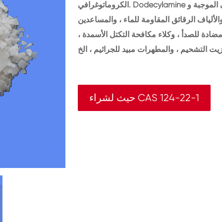
الكروماتوغرافي. Dodecylamine هو وسيطة هامة في تركيب السطحي الموجبة وzwitterionic ، والتي
لألياف الرقائق المقاومة للماء ، والمساعدين
مضادة للصدأ ، وكلاء مكافحة التكتل الأسمدة ،
حيث لشراء CAS 124-22-1