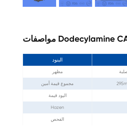
Dodecylamine CAS 124
البنود
لبة
مظهر
295m
مجموع قيمة أمين
اليود قيمة
Hazen
الفحص