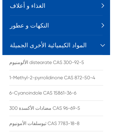
الغذاء و أعلاف

النكهات و عطور

المواد الكيميائية الأخرى الجميلة

الألومنيوم distearate CAS 300-92-5
1-Methyl-2-pyrrolidinone CAS 872-50-4
6-Cyanoindole CAS 15861-36-6
مضادات الأكسدة 300 CAS 96-69-5
ثيوسلفات الأمونيوم CAS 7783-18-8