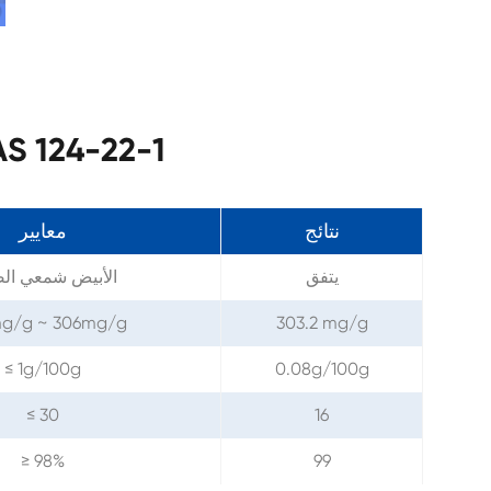
مواصفات -22-1
نتائج
معايير
يتفق
الأبيض شمعي الص
g/g ~ 306mg/g
303.2 mg/g
≤ 1g/100g
0.08g/100g
≤ 30
16
≥ 98%
99