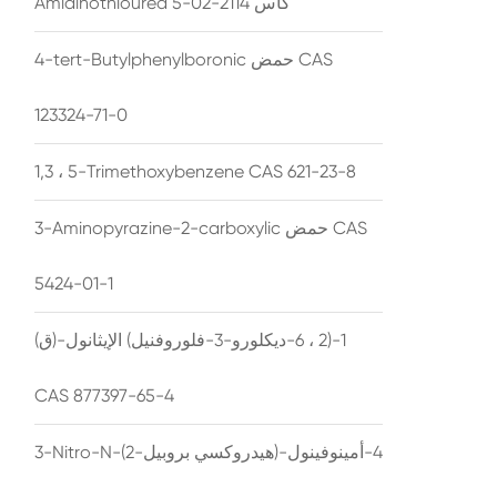
Amidinothiourea كاس 2114-02-5
4-tert-Butylphenylboronic حمض CAS
123324-71-0
1,3 ، 5-Trimethoxybenzene CAS 621-23-8
3-Aminopyrazine-2-carboxylic حمض CAS
5424-01-1
(ق)-1-(2 ، 6-ديكلورو-3-فلوروفنيل) الإيثانول
CAS 877397-65-4
3-Nitro-N-(2-هيدروكسي بروبيل)-4-أمينوفينول