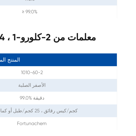
≥ 99.0%
معلمات من 2-كلورو-1 ، 4-نفثوكوينون كاس 1010-60-2
المنتج ال
1010-60-2
الأصفر الصلبة
99.0% دقيقة
1 كجم/كيس رقائق ، 25 كجم/طبل أو كما تحتاج
Fortunachem