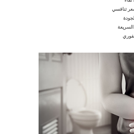
نقاء
عر تنافسي
لجودة
السريعة
فوري