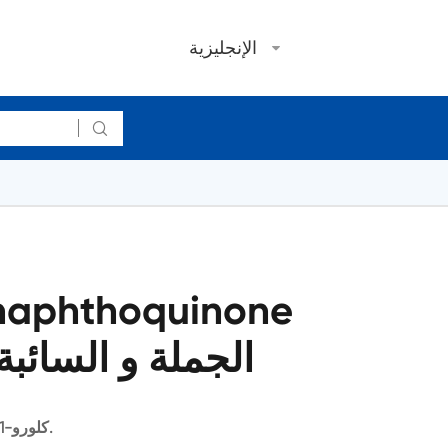
الإنجليزية

-naphthoquinone
CAS 1010-60-2 الجملة و السائبة
2-كلورو-1 ، 4-نفثوكوينون يستخدم كوسيط لأتوفاكون.