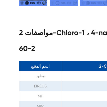
مواصفات 2-Chloro-1 ، 4-naphthoquinone CAS 1010-
60-2
2-C
اسم المنتج
مظهر
EINECS
MF
MW