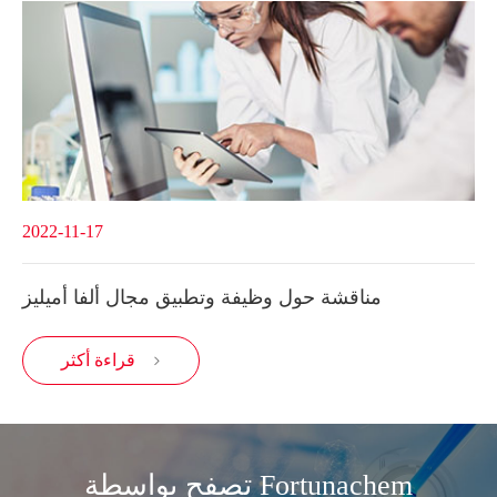
2022-11-17
مناقشة حول وظيفة وتطبيق مجال ألفا أميليز
قراءة أكثر

تصفح بواسطة Fortunachem