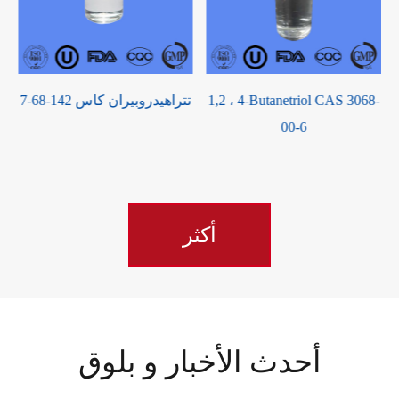
O-فينيلينديامين كاس 95-54-5
1,2 ، 4-Butanetriol CAS 3068-
ت
00-6
أكثر
أحدث الأخبار و بلوق