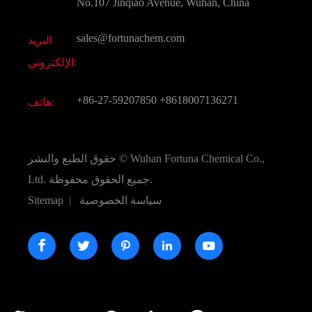
التعليمات
No.107 Jinqiao Avenue, Wuhan, China
المواد الكيميائية الأخرى الجميلة
فيديو
sales@fortunachem.com
البريد
الكيميائية CAS
الإلكتروني:
جميع المواد الكيميائية غرامة
+86-27-59207850
+8618007136271
هاتف:
Wuhan Fortuna Chemical Co.,
حقوق الطبع والنشر ©
جميع الحقوق محفوظة.
Ltd.
سياسة الخصوصية
|
Sitemap




