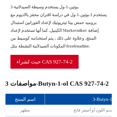
3-بوتين-1-ول يستخدم وسيطة الصيدلانية.
يستخدم 3-بوتين-1-ول في دراسة اقتران محفز بالاديوم مع
بروميد حمض بيتا تيتريونيك لإعداد الفورانين استبدال
الكينيل. كما أنها تستخدم لإعداد Markovnikov إضافة
المنتج. وعلاوة على ذلك ، يتم استخدامه كوسيط من
المكونات الصيدلانية النشطة مثل fexofenadine.
حيث لشراء CAS 927-74-2
مواصفات 3-Butyn-1-ol CAS 927-74-2
3-Butyn-1-o
اسم المنتج
ديم اللون أو أصفر فاتح
مظهر