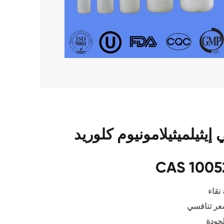
 إيثيلميثيلامونيوم كلوريد
CAS 1005
نقاء
عر تنافسي
لجودة