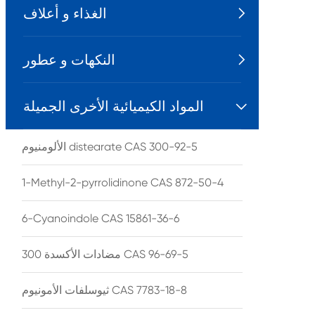
الغذاء و أعلاف

النكهات و عطور

المواد الكيميائية الأخرى الجميلة

الألومنيوم distearate CAS 300-92-5
1-Methyl-2-pyrrolidinone CAS 872-50-4
6-Cyanoindole CAS 15861-36-6
مضادات الأكسدة 300 CAS 96-69-5
ثيوسلفات الأمونيوم CAS 7783-18-8