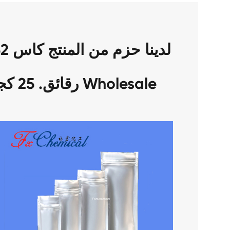
رقائق. 25 كجم/طبل أو حسب طلبك Wholesale