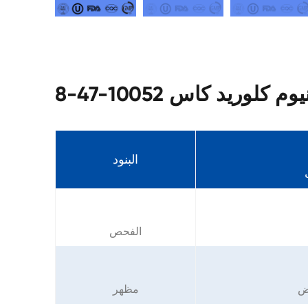
لوريد كاس 10052-47-8
البنود
الفحص
ض
مظهر