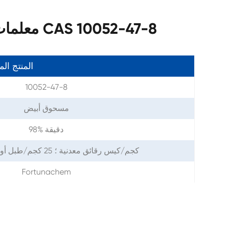
معلمات كلوريد ثلاثي إيثيلميثيلامونيوم CAS 10052-47-8
المنتج ال
10052-47-8
مسحوق أبيض
98% دقيقة
1 كجم/كيس رقائق معدنية ؛ 25 كجم/طبل أو حسب طلبك
Fortunachem