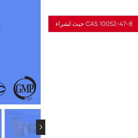
حيث لشراء CAS 10052-47-8
