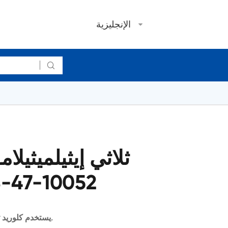
الإنجليزية

ثلاثي إيثيلميثيل
10052-47-8 الجملة و السائبة
يستخدم كلوريد ثلاثي إيثيلميثيلامونيوم كوسيط كيميائي عضوي.