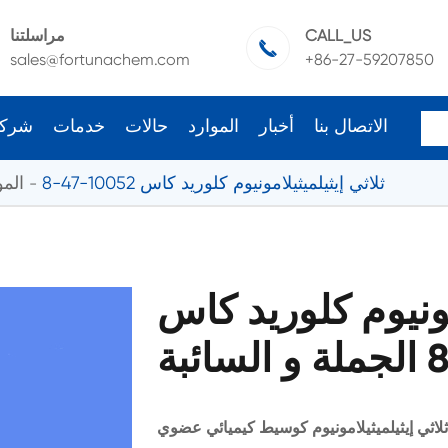
CALL_US
مراسلتنا

sales@fortunachem.com
+86-27-59207850
الاتصال بنا
أخبار
الموارد
حالات
خدمات
شرك
ثلاثي إيثيلميثيلامونيوم كلوريد كاس 10052-47-8
المو
امونيوم كلوريد كاس