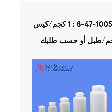
لدينا حزم من المنتج كاس 10052-47-8 : 1 كجم/كيس