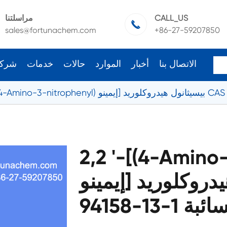
CALL_US
مراسلتنا

sales@fortunachem.com
+86-27-59207850
الاتصال بنا
أخبار
الموارد
حالات
خدمات
شرك
دروكلوريد CAS 94158-13-1
2,2 '-[(4-Amino
إيمينو] بيسيثانول هيدروكلوريد CAS
 السائبة