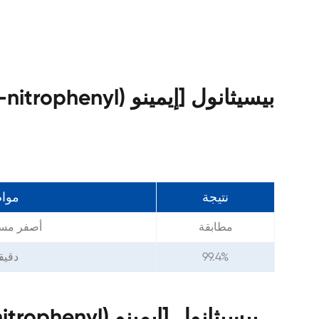
ه
نتيجة
موا
مطابقة
أصفر مس
99.4%
99% دقي