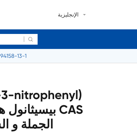
الإنجليزية

2,2 '-[(4-Amino-3-nitrophenyl) إيمينو] بيسيثانول هي
-3-nitrophenyl)
94158-13-1 الجملة و