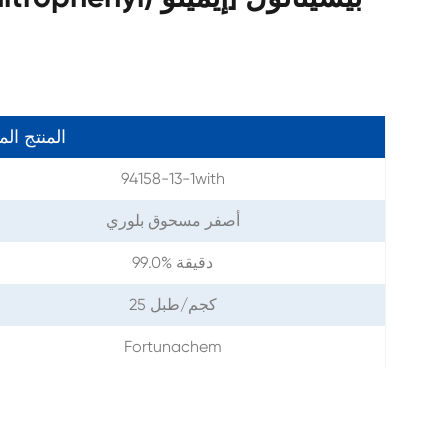
ه
المنتج ال
94158-13-1with
أصفر مسحوق بلوري
99.0% دقيقة
25 كجم/طبل
Fortunachem