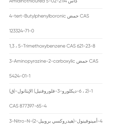
Amidinothiourea كاس 2114-02-5
4-tert-Butylphenylboronic حمض CAS
123324-71-0
1,3 ، 5-Trimethoxybenzene CAS 621-23-8
3-Aminopyrazine-2-carboxylic حمض CAS
5424-01-1
(ق)-1-(2 ، 6-ديكلورو-3-فلوروفنيل) الإيثانول
CAS 877397-65-4
3-Nitro-N-(2-هيدروكسي بروبيل)-4-أمينوفينول