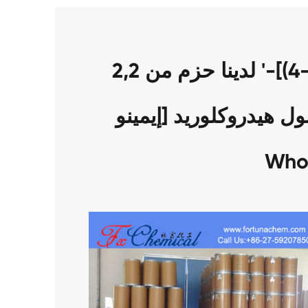
لدينا حزم من 2,2 '-[(4-Amino-3-nitrophenyl)
إيمينو] بيسيثانول هيدروكلوريد CAS 94158-13-1
Who