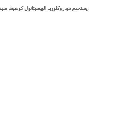
2,2 '-[(4-Amino-3-nitrophenyl) إيمينو] يستخدم هيدروكلوريد البيسيثانول كوسيط صيدلاني.