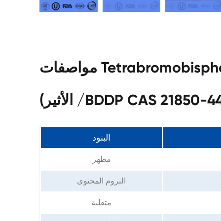
مواصفات Tetrabromobisphenol أ مكرر (ثنائي برومو بروبيل
ير) /BDDP CAS 21850-44-2
البنود
مظهر
البروم المحتوى
متقلبة