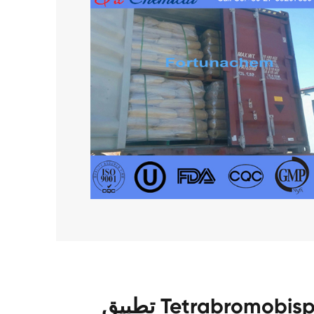
تطبيق Tetrabromobisphenol أ مكرر (ثنائي برومو