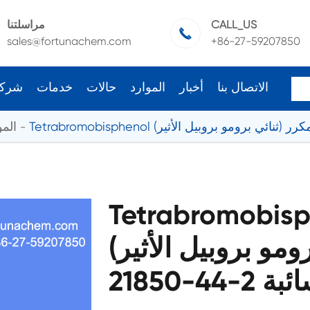
CALL_US
مراسلتنا

sales@fortunachem.com
+86-27-59207850
الاتصال بنا
أخبار
الموارد
حالات
خدمات
شرك
المو
Tetrabrom أ مكرر (ثنائي
ومو بروبيل الأثير) /BDDP CAS
السائبة