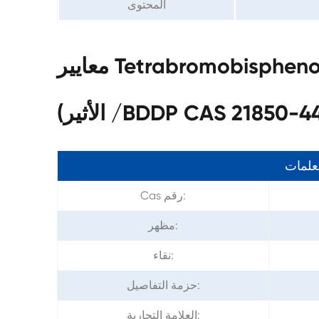
المحتوى
معايير Tetrabromobisphenol أ مكرر (ثنائي برومو بروبيل
ير) /BDDP CAS 21850-44-2
معلمات
Cas رقم:
مظهر:
نقاء:
حزمة التفاصيل:
العلامة التجارية: