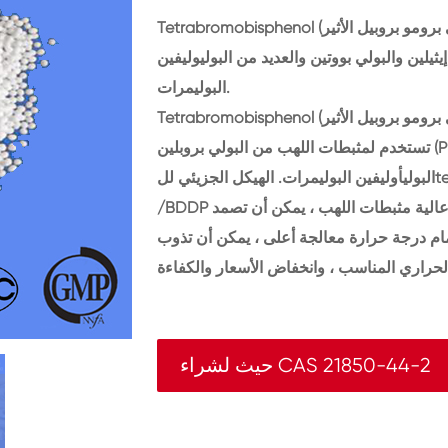
Tetrabromobisphenol أ مكرر (ثنائي برومو بروبيل الأثير) /BDDP هو مثبطات اللهب المضافة وغالبا ما
يلين والبولي بووتين والعديد من البوليوليفين
البوليمرات.
Tetrabromobisphenol أ مكرر (ثنائي برومو بروبيل الأثير) /BDDP هو مثبطات اللهب المضافة وغالبا ما
تستخدم لمثبطات اللهب من البولي بروبلين (PP) والبولي إيثيلين (PE) والبولبوتيلين والعديد من
البوليأوليفين البوليمرات. الهيكل الجزيئي للtetrabromobisphenol أ مكرر (ثنائي برومو بروبيل الأثير)
/BDDP يحتوي على البروم الأليفاتي والبروم العطري ، وكفاءة عالية مثبطات اللهب ، يمكن أن تصمد
 درجة حرارة معالجة أعلى ، يمكن أن تذوب blended مع البولي أوليفين أعلاه ، ولها الاستقرار
حيث لشراء CAS 21850-44-2