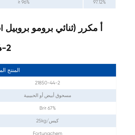
≥ 96%
97.12%
الأث
المنتج ال
21850-44-2
مسحوق أبيض أو الحبيبية
Br≥ 67%
25kg/كيس
Fortunachem