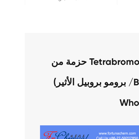
حزمة من Tetrabromobisphenol أ مكرر (ثنائي
برومو بروبيل الأثير) /BDDP CAS 21850-44-2
Who