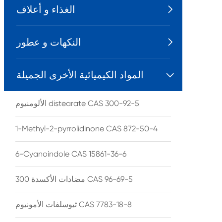
الغذاء و أعلاف

النكهات و عطور

المواد الكيميائية الأخرى الجميلة

الألومنيوم distearate CAS 300-92-5
1-Methyl-2-pyrrolidinone CAS 872-50-4
6-Cyanoindole CAS 15861-36-6
مضادات الأكسدة 300 CAS 96-69-5
ثيوسلفات الأمونيوم CAS 7783-18-8