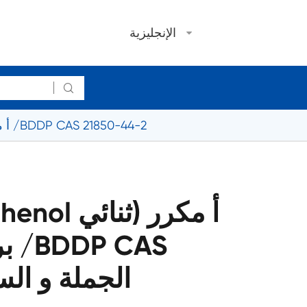
الإنجليزية

Tetrabromobisphenol أ مكرر (ثنائي برومو بروبيل الأثير) /BDDP CAS 21850-44-2
obisphenol
بر
21850-44-2 الجملة و 