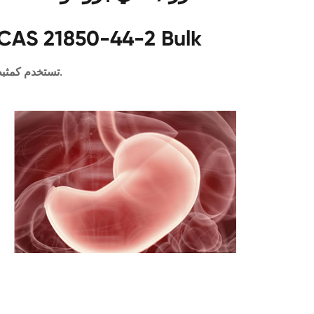
بروبيل الأثير) /850-44-2 Bulk
تستخدم كمثبطات اللهب.