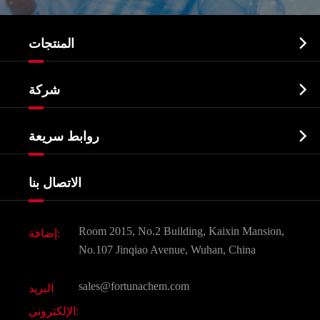

المنتجات
النشطة الدوائية المكون API

شركة
الصيدلانية وسيطة
نبذة عن الشركة
البيوكيميائية

روابط سريعة
شهادات و مصنع تظهر
Agrochemicals و الوسطيات
خدمات
شركة التاريخ
الاتصال بنا
مكونات مستحضرات التجميل
أخبار
الغذاء و أعلاف
وثيقة تحميل
Room 2015, No.2 Building, Kaixin Mansion,
إضافة:
النكهات و عطور
التعليمات
No.107 Jinqiao Avenue, Wuhan, China
المواد الكيميائية الأخرى الجميلة
فيديو
sales@fortunachem.com
البريد
الكيميائية CAS
الإلكتروني:
جميع المواد الكيميائية غرامة