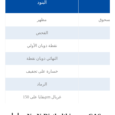
البنود
ت
ال مسحوق
مظهر
الفحص
نقطة ذوبان الأولي
7
النهائي ذوبان نقطة
خسارة على تجفيف
الرماد
بقايا على 150μm غربال