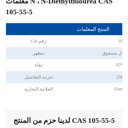
معلمات N ، N-Diethylthiourea CAS
105-55-5
المنتج المعلمات
105-
Cas رقم:
يستال مسحوق
مظهر:
قة
نقاء:
س
حزمة التفاصيل:
Fortun
العلامة التجارية:
لدينا حزم من المنتج CAS 105-55-5