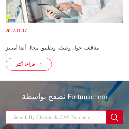
2022-11-17
مناقشة حول وظيفة وتطبيق مجال ألفا أميليز
قراءة أكثر

تصفح بواسطة Fortunachem
