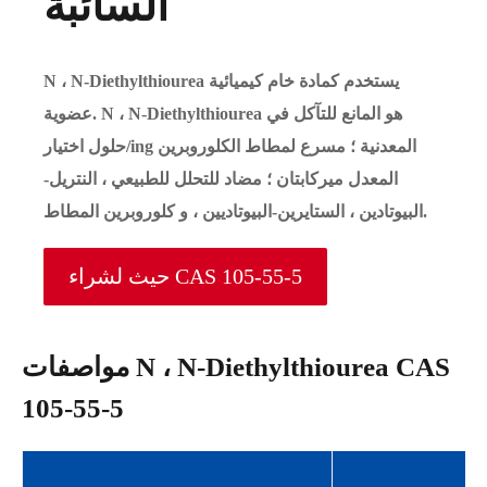
السائبة
N ، N-Diethylthiourea يستخدم كمادة خام كيميائية
عضوية. N ، N-Diethylthiourea هو المانع للتآكل في
حلول اختيار/ing المعدنية ؛ مسرع لمطاط الكلوروبرين
المعدل ميركابتان ؛ مضاد للتحلل للطبيعي ، النتريل-
البيوتادين ، الستايرين-البيوتاديين ، و كلوروبرين المطاط.
حيث لشراء CAS 105-55-5
مواصفات N ، N-Diethylthiourea CAS
105-55-5