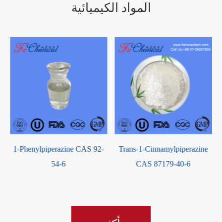
المواد الكيميائية
دابوكسيتين هيدروكلوريد كاس
Trans-1-Cinnamylpiperazine
CAS 87179-40-6
129938-20-1