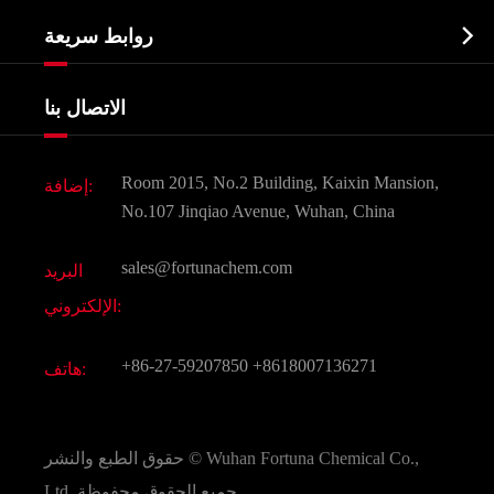
نبذة عن الشركة
البيوكيميائية

روابط سريعة
شهادات و مصنع تظهر
Agrochemicals و الوسطيات
خدمات
شركة التاريخ
الاتصال بنا
مكونات مستحضرات التجميل
أخبار
الغذاء و أعلاف
وثيقة تحميل
Room 2015, No.2 Building, Kaixin Mansion,
إضافة:
النكهات و عطور
التعليمات
No.107 Jinqiao Avenue, Wuhan, China
المواد الكيميائية الأخرى الجميلة
فيديو
sales@fortunachem.com
البريد
الكيميائية CAS
الإلكتروني:
جميع المواد الكيميائية غرامة
+86-27-59207850
+8618007136271
هاتف:
Wuhan Fortuna Chemical Co.,
حقوق الطبع والنشر ©
جميع الحقوق محفوظة.
Ltd.