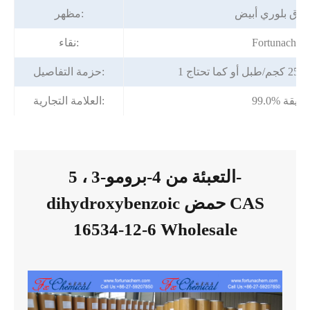
وق بلوري أبيض
مظهر:
Fortunachem
نقاء:
تحتاج
حزمة التفاصيل:
99.0% دقيقة
العلامة التجارية:
التعبئة من 4-برومو-3 ، 5-
dihydroxybenzoic حمض CAS
16534-12-6 Wholesale