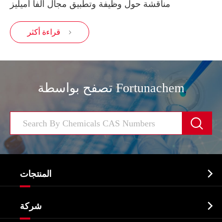
مناقشة حول وظيفة وتطبيق مجال ألفا أميليز
قراءة أكثر

تصفح بواسطة Fortunachem


المنتجات
النشطة الدوائية المكون API

شركة
الصيدلانية وسيطة