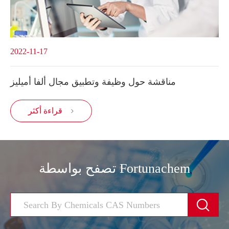
2022-11-17
مناقشة حول وظيفة وتطبيق مجال ألفا أميليز
قراءة أكثر

تصفح بواسطة Fortunachem
