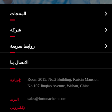

المنتجات
النشطة الدوائية المكون API

شركة
الصيدلانية وسيطة
نبذة عن الشركة
البيوكيميائية

روابط سريعة
شهادات و مصنع تظهر
Agrochemicals و الوسطيات
خدمات
شركة التاريخ
الاتصال بنا
مكونات مستحضرات التجميل
أخبار
الغذاء و أعلاف
وثيقة تحميل
Room 2015, No.2 Building, Kaixin Mansion,
إضافة:
النكهات و عطور
التعليمات
No.107 Jinqiao Avenue, Wuhan, China
المواد الكيميائية الأخرى الجميلة
فيديو
sales@fortunachem.com
البريد
الكيميائية CAS
الإلكتروني:
جميع المواد الكيميائية غرامة