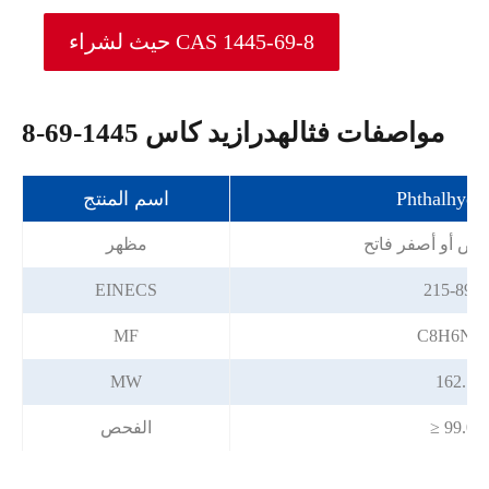
حيث لشراء CAS 1445-69-8
مواصفات فثالهدرازيد كاس 1445-69-8
Phthalhydr
اسم المنتج
يض أو أصفر فاتح
مظهر
EINECS
215-893-
MF
C8H6N2
MW
162.15
≥ 99.0%
الفحص