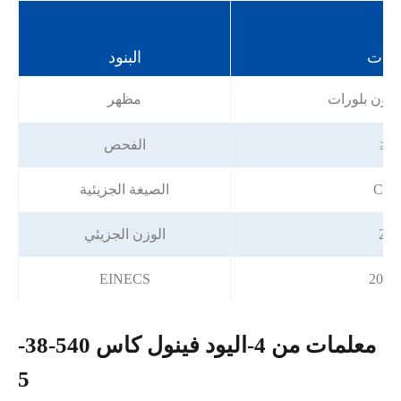
فات
البنود
اللون بلورات
مظهر
≥ 
الفحص
C6H
الصيغة الجزيئية
220
الوزن الجزيئي
EINECS
208-
معلمات من 4-اليود فينول كاس 540-38-
5