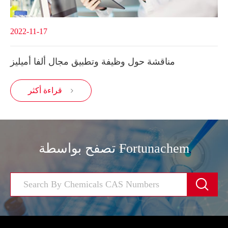
2022-11-17
مناقشة حول وظيفة وتطبيق مجال ألفا أميليز
قراءة أكثر

تصفح بواسطة Fortunachem
