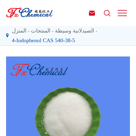


الصيدلانية وسيطة
المنتجات
المنزل
4-Iodophenol CAS 540-38-5