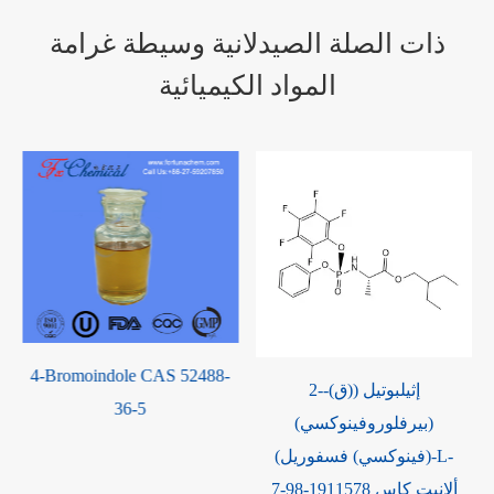
ذات الصلة الصيدلانية وسيطة غرامة
المواد الكيميائية
-
N-methyl-2-sulfanylbenzamide
2-إثيلبوتيل ((ق)-
CAS 20054-45-9
(بيرفلوروفينوكسي)
(فينوكسي) فسفوريل)-L-
ألانيت كاس 1911578-98-7