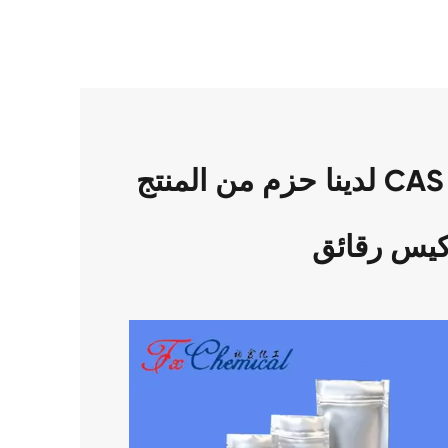
لدينا حزم من المنتج CAS 581-43-1 : 100g ، 1 كجم/