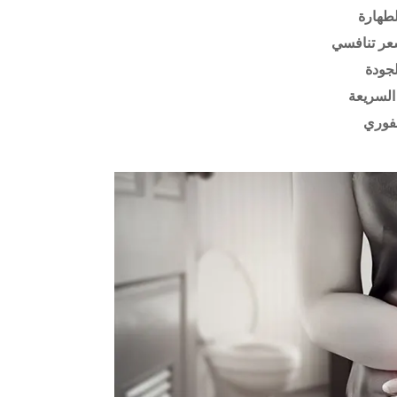
طهارة
عر تنافسي
لجودة
السريعة
فوري