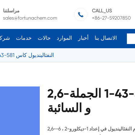
CALL_US
مراسلتنا

sales@fortunachem.com
+86-27-59207850
الاتصال بنا
أخبار
الموارد
حالات
خدمات
شرك
2,6-النفثالينديول كاس 581-43-1
2,6-النفثالينديول كاس 581-43-1 الجملة
و السائبة
2,6-يستخدم النفثالينديول وسيطة الصيدلانية. 2,6-يستخدم النفثالينديول في إعداد 1-ديكلورو-2 ، 6-