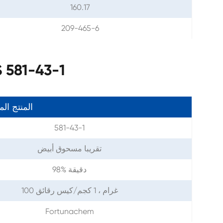
160.17
209-465-6
معلمات 2,6-النفثالينديول 
المنتج ال
581-43-1
تقريبا مسحوق أبيض
98% دقيقة
100 غرام ، 1 كجم/كيس رقائق
Fortunachem