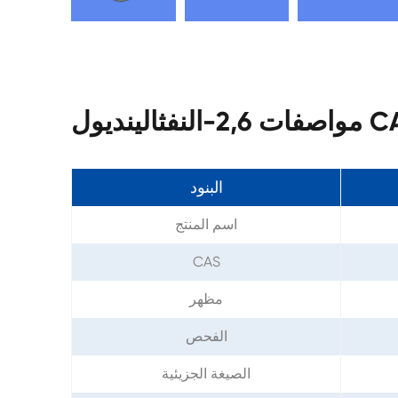
CAS 581
البنود
اسم المنتج
CAS
مظهر
الفحص
الصيغة الجزيئية