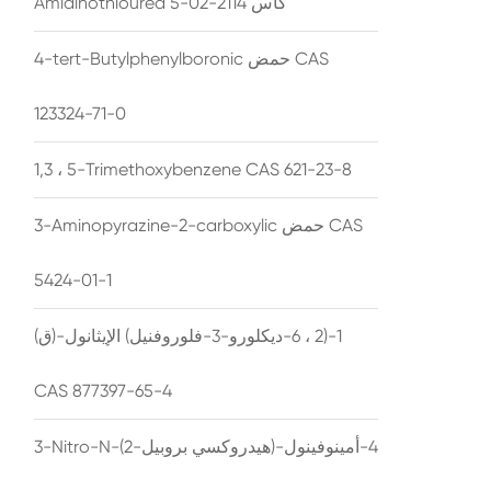
Amidinothiourea كاس 2114-02-5
4-tert-Butylphenylboronic حمض CAS
123324-71-0
1,3 ، 5-Trimethoxybenzene CAS 621-23-8
3-Aminopyrazine-2-carboxylic حمض CAS
5424-01-1
(ق)-1-(2 ، 6-ديكلورو-3-فلوروفنيل) الإيثانول
CAS 877397-65-4
3-Nitro-N-(2-هيدروكسي بروبيل)-4-أمينوفينول