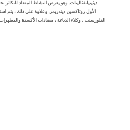
ديثينيلنفثالينات. وهو يعرض النشاط المضاد للتكاثر نحو
الأول روتاكسين ديندريمر. وعلاوة على ذلك ، يتم اس
الفلورسنت ، وكلاء الدباغة ، مضادات الأكسدة والمطهرات. ب