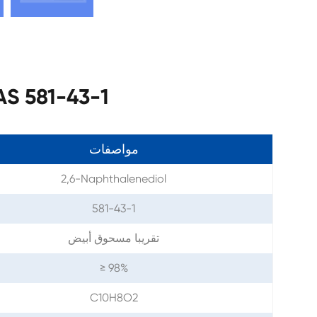
مواصفات 2,6-النفثالينديول -43-1
مواصفات
2,6-Naphthalenediol
581-43-1
تقريبا مسحوق أبيض
≥ 98%
C10H8O2