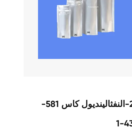
مزايا فريدة من نوعها ل 2,6-النفثالينديول كاس 581-