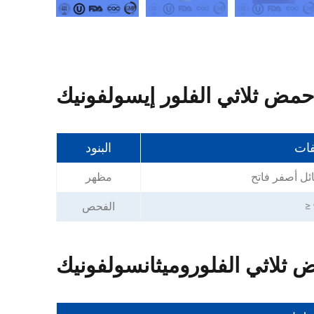
فات
البنود
ئل أصفر فاتح
مظهر
≥
الفحص