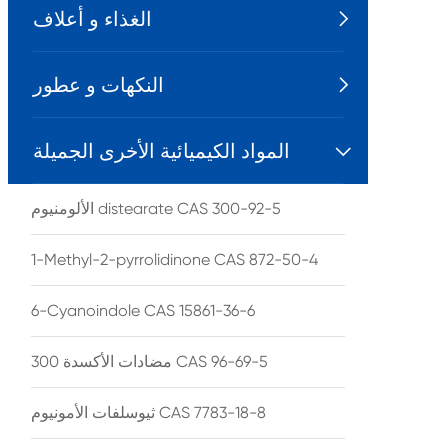
الغذاء و أعلاف

النكهات و عطور

المواد الكيميائية الأخرى الجميلة

الألومنيوم distearate CAS 300-92-5
1-Methyl-2-pyrrolidinone CAS 872-50-4
6-Cyanoindole CAS 15861-36-6
مضادات الأكسدة 300 CAS 96-69-5
ثيوسلفات الأمونيوم CAS 7783-18-8