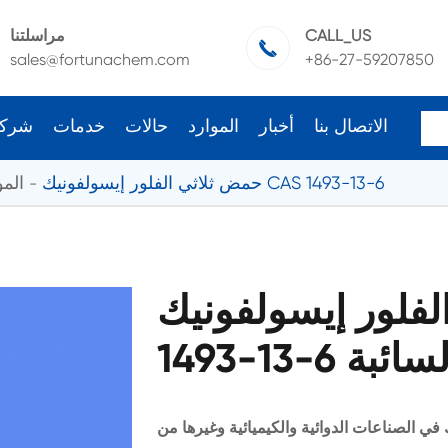
CALL_US
مراسلتنا

sales@fortunachem.com
+86-27-59207850
الاتصال بنا
أخبار
الموارد
حالات
خدمات
شرك
حمض ثلاثي الفلور إيسولفونيك CAS 1493-13-6
المو
لور إيسولفونيك CAS
 و السائبة
 الصناعات الدوائية والكيميائية وغيرها من