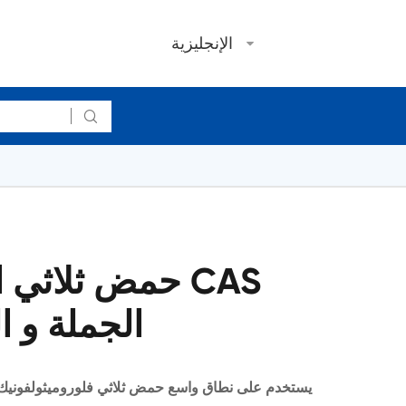
الإنجليزية

حمض ثلاثي الف
1493-13-6 الجملة
يستخدم على نطاق واسع حمض ثلاثي فلوروميثولفونيك في