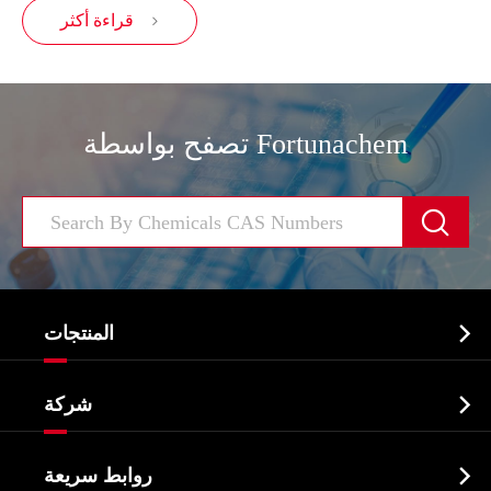
قراءة أكثر

تصفح بواسطة Fortunachem


المنتجات
النشطة الدوائية المكون API

شركة
الصيدلانية وسيطة
نبذة عن الشركة
البيوكيميائية

روابط سريعة