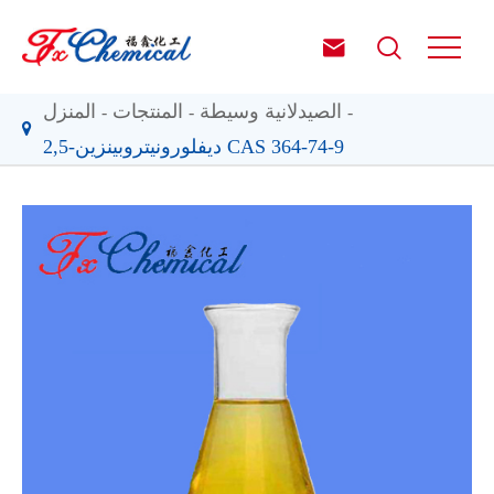


الصيدلانية وسيطة
المنتجات
المنزل
2,5-ديفلورونيتروبينزين CAS 364-74-9