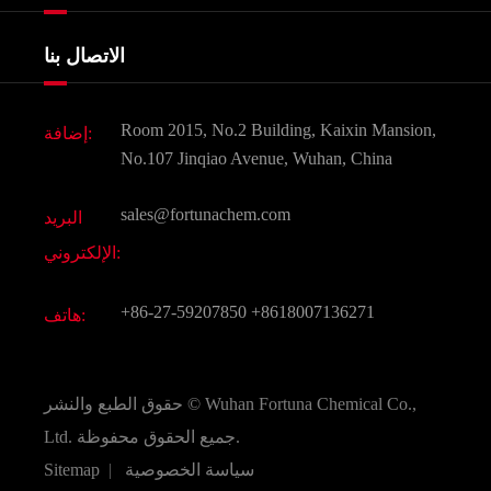
شهادات و مصنع تظهر
Agrochemicals و الوسطيات
خدمات
شركة التاريخ
الاتصال بنا
مكونات مستحضرات التجميل
أخبار
الغذاء و أعلاف
وثيقة تحميل
Room 2015, No.2 Building, Kaixin Mansion,
إضافة:
النكهات و عطور
التعليمات
No.107 Jinqiao Avenue, Wuhan, China
المواد الكيميائية الأخرى الجميلة
فيديو
sales@fortunachem.com
البريد
الكيميائية CAS
الإلكتروني:
جميع المواد الكيميائية غرامة
+86-27-59207850
+8618007136271
هاتف:
Wuhan Fortuna Chemical Co.,
حقوق الطبع والنشر ©
جميع الحقوق محفوظة.
Ltd.
سياسة الخصوصية
|
Sitemap