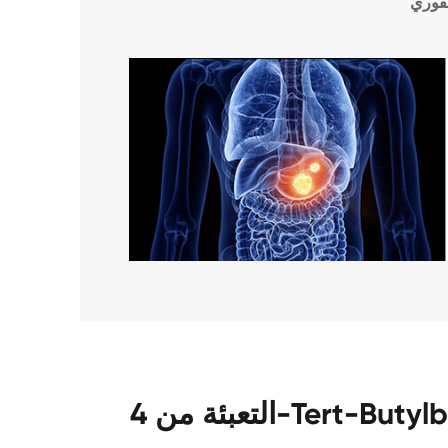
فوري
التعبئة من 4-Tert-Butylbenzoic حمض CAS 98-73-