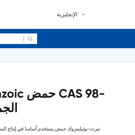
الإنجليزية

4-enzoic
73-7 