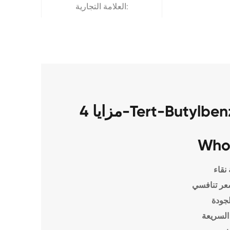
العلامة التجارية:
مزايا 4-Tert-Butylbenzoic حمض CAS 98-73-7
Who
نقاء
عر تنافسي
لجودة
السريعة