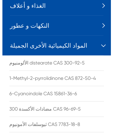
الغذاء و أعلاف

النكهات و عطور

المواد الكيميائية الأخرى الجميلة

الألومنيوم distearate CAS 300-92-5
1-Methyl-2-pyrrolidinone CAS 872-50-4
6-Cyanoindole CAS 15861-36-6
مضادات الأكسدة 300 CAS 96-69-5
ثيوسلفات الأمونيوم CAS 7783-18-8