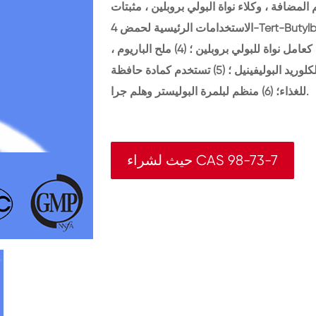
الاستخدامات الرئيسية لحمض 4-Tert-Butylbenzoic هي: (1) يستخدم كمحسّن لإنتاج راتنج الألكيد ؛ (2)
يستخدم كزيت قطع ، زيت التشحيم المضافة ؛ (3) تستخدم كعامل نواة للبولي بروبلين ؛ (4) ملح الباريوم ،
ملح الصوديوم ، ملح الزنك ، الخ يمكن استخدامها كمثبت لكلوريد البوليفينيل ؛ (5) تستخدم كمادة حافظة
للغذاء؛ (6) منظم لبلمرة البوليستر وهلم جرا.
حيث لشراء CAS 98-73-7