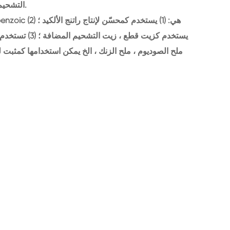
التشحيم المضافة ، وكلاء نواة البولي بروبلين ، مثبتات.