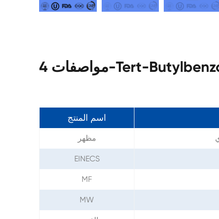
اسم المنتج
ي
مظهر
EINECS
MF
MW