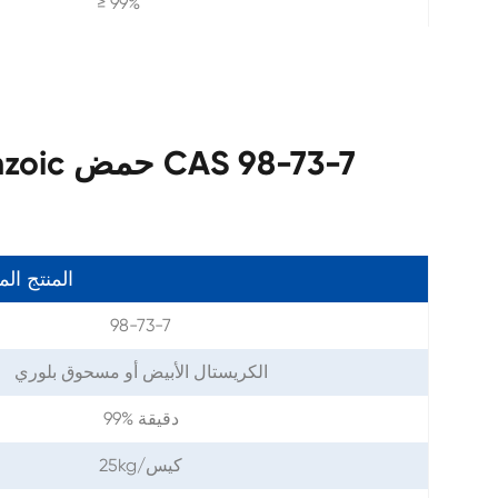
≥ 99%
معلمات من 4-Tert-Butylbenzoic حمض CAS 98-73-7
المنتج ال
98-73-7
الكريستال الأبيض أو مسحوق بلوري
99% دقيقة
25kg/كيس