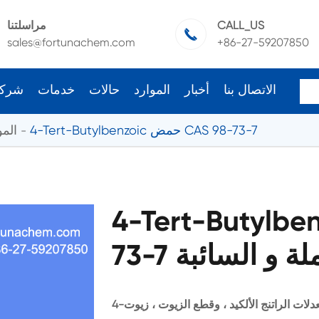
CALL_US
مراسلتنا

sales@fortunachem.com
+86-27-59207850
الاتصال بنا
أخبار
الموارد
حالات
خدمات
شرك
4-Tert-Butylbenzoic حمض CAS 98-73-7
المو
Tert-Butylb حمض CAS 98-
الجملة و السائبة
4-تيرت-بوتيلبنزوك حمض يستخدم أساسا في إنتاج المعدلات الراتنج الألكيد ، وقطع الزيوت ، زيوت