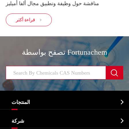
مناقشة حول وظيفة وتطبيق مجال ألفا أميليز
قراءة أكثر

تصفح بواسطة Fortunachem


المنتجات
النشطة الدوائية المكون API

شركة
الصيدلانية وسيطة