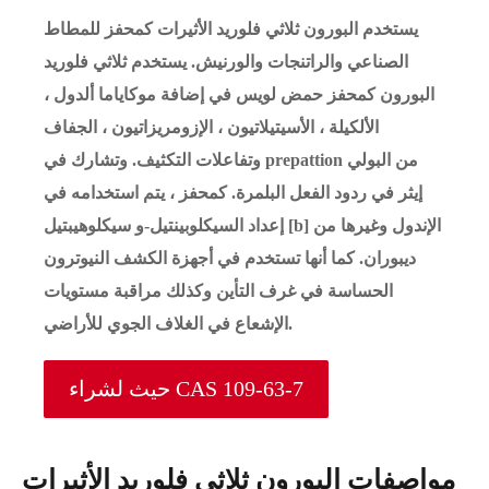
يستخدم البورون ثلاثي فلوريد الأثيرات كمحفز للمطاط
الصناعي والراتنجات والورنيش. يستخدم ثلاثي فلوريد
البورون كمحفز حمض لويس في إضافة موكاياما ألدول ،
الألكيلة ، الأسيتيلاتيون ، الإزومريزاتيون ، الجفاف
وتفاعلات التكثيف. وتشارك في prepattion من البولي
إيثر في ردود الفعل البلمرة. كمحفز ، يتم استخدامه في
إعداد السيكلوبينتيل-و سيكلوهيبتيل [b] الإندول وغيرها من
ديبوران. كما أنها تستخدم في أجهزة الكشف النيوترون
الحساسة في غرف التأين وكذلك مراقبة مستويات
الإشعاع في الغلاف الجوي للأراضي.
حيث لشراء CAS 109-63-7
مواصفات البورون ثلاثي فلوريد الأثيرات