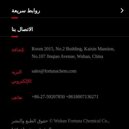
نبذة عن الشركة
البيوكيميائية

روابط سريعة
شهادات و مصنع تظهر
Agrochemicals و الوسطيات
خدمات
شركة التاريخ
الاتصال بنا
مكونات مستحضرات التجميل
أخبار
الغذاء و أعلاف
وثيقة تحميل
Room 2015, No.2 Building, Kaixin Mansion,
إضافة:
النكهات و عطور
التعليمات
No.107 Jinqiao Avenue, Wuhan, China
المواد الكيميائية الأخرى الجميلة
فيديو
sales@fortunachem.com
البريد
الكيميائية CAS
الإلكتروني:
جميع المواد الكيميائية غرامة
+86-27-59207850
+8618007136271
هاتف:
Wuhan Fortuna Chemical Co.,
حقوق الطبع والنشر ©