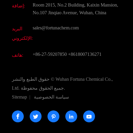
وثيقة تحميل
Room 2015, No.2 Building, Kaixin Mansion,
إضافة:
النكهات و عطور
التعليمات
No.107 Jinqiao Avenue, Wuhan, China
المواد الكيميائية الأخرى الجميلة
فيديو
sales@fortunachem.com
البريد
الكيميائية CAS
الإلكتروني:
جميع المواد الكيميائية غرامة
+86-27-59207850
+8618007136271
هاتف:
Wuhan Fortuna Chemical Co.,
حقوق الطبع والنشر ©
جميع الحقوق محفوظة.
Ltd.
سياسة الخصوصية
|
Sitemap




