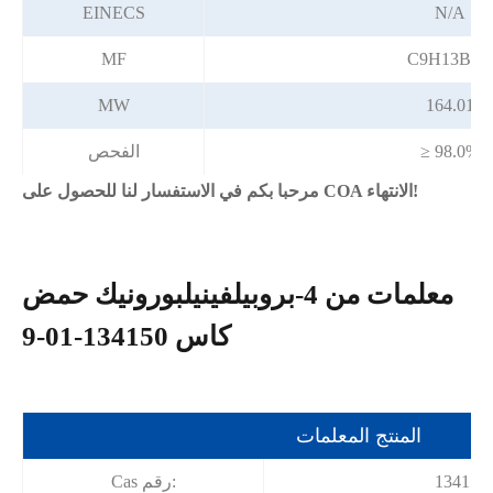
EINECS
N/A
MF
C9H13BO2
MW
164.01
≥ 98.0%
الفحص
مرحبا بكم في الاستفسار لنا للحصول على COA الانتهاء!
معلمات من 4-بروبيلفينيلبورونيك حمض
كاس 134150-01-9
المنتج المعلمات
134150-
Cas رقم: