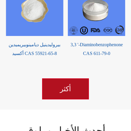
2,3 ، 5-Triphenyltetrazoli
3,3 '-Diaminobenzophenone
بيرولي
كلوريد CAS 298-96-4
CAS 611-79-0
أكسيد
أكثر
أحدث الأخبار و بلوق