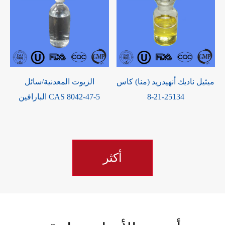
ميثيل ناديك أنهيدريد (منا) كاس
الزيوت المعدنية/سائل
25134-21-8
البارافين CAS 8042-47-5
أكثر