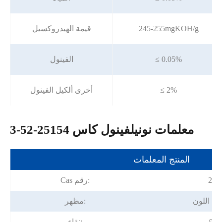
245-255mgKOH/g
قيمة الهيدروكسيل
≤ 0.05%
الفينول
≤ 2%
أخرى ألكيل الفينول
معلمات نونيلفينول كاس 25154-52-3
المنتج المعلمات
251
Cas رقم:
يم اللون
مظهر:
نقاء: