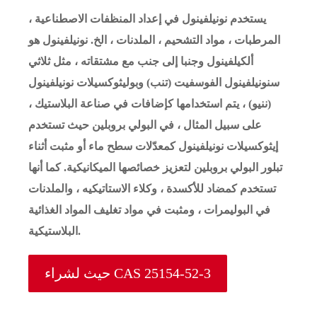
يستخدم نونيلفينول في إعداد المنظفات الاصطناعية ،
المرطبات ، مواد التشحيم ، الملدنات ، الخ. نونيلفينول هو
ألكيلفينول وجنبا إلى جنب مع مشتقاته ، مثل ثلاثي
سنونيلفينول الفوسفيت (تنب) وبوليثوكسيلات نونيلفينول
(ننيو) ، يتم استخدامها كإضافات في صناعة البلاستيك ،
على سبيل المثال ، في البولي بروبلين حيث تستخدم
إيثوكسيلات نونيلفينول كمعدّلات سطح ماء أو مثبت أثناء
تبلور البولي بروبلين لتعزيز خصائصها الميكانيكية. كما أنها
تستخدم كمضاد للأكسدة ، وكلاء الاستاتيكيه ، والملدنات
في البوليمرات ، ومثبت في مواد تغليف المواد الغذائية
البلاستيكية.
حيث لشراء CAS 25154-52-3