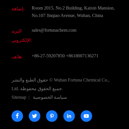
وثيقة تحميل
Room 2015, No.2 Building, Kaixin Mansion,
إضافة:
النكهات و عطور
التعليمات
No.107 Jinqiao Avenue, Wuhan, China
المواد الكيميائية الأخرى الجميلة
فيديو
sales@fortunachem.com
البريد
الكيميائية CAS
الإلكتروني:
جميع المواد الكيميائية غرامة
+86-27-59207850
+8618007136271
هاتف:
Wuhan Fortuna Chemical Co.,
حقوق الطبع والنشر ©
جميع الحقوق محفوظة.
Ltd.
سياسة الخصوصية
|
Sitemap




