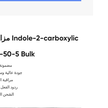
مزايا 
-50-5 Bulk
مضمونة 
جودة عالية وس
مراقبة ا
ردود الفعل 
الشحن ال