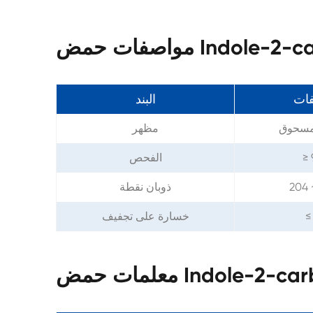
Indole-2-carbox
فات
البند
مسحوق
مظهر
≥
الفحص
204 
ذوبان نقطة
≤
خسارة على تجفيف
Indole-2-carboxyl