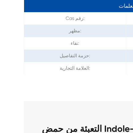
معلمات
Cas رقم:
مظهر:
نقاء:
حزمة التفاصيل:
العلامة التجارية:
التعبئة من حمض Indole-2-carboxylic CAS 1477-