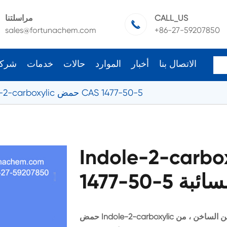
CALL_US
مراسلتنا

sales@fortunachem.com
+86-27-59207850
الاتصال بنا
أخبار
الموارد
حالات
خدمات
شرك
Indole-2-carboxylic حمض CAS 1477-50-5
Indole-2-car حمض CAS
و السائبة
حمض Indole-2-carboxylic قابل للذوبان في الإيثانول ، الأثير ، قابل للذوبان في البنزين الساخن ، من