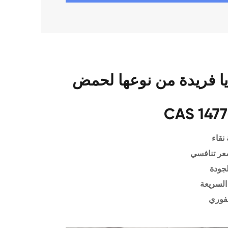
فريدة من نوعها لحمض Indole-2-carboxylic
CAS 1477
نقاء
عر تنافسي
لجودة
السريعة
فوري