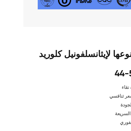
 لإيثانسلفونيل كلوريد CAS 594-
44-
نقاء
عر تنافسي
لجودة
السريعة
فوري