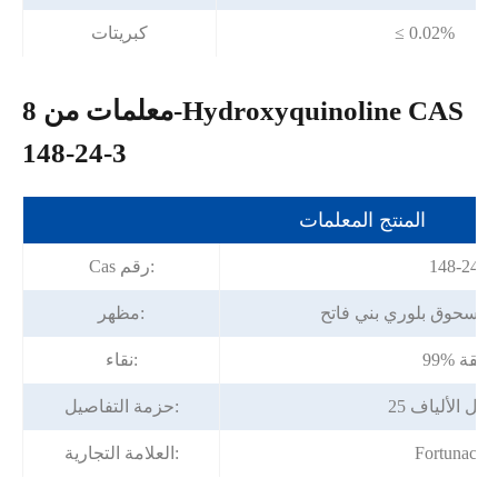
≤ 0.02%
كبريتات
معلمات من 8-Hydroxyquinoline CAS
148-24-3
المنتج المعلمات
148-24-3
Cas رقم:
ى مسحوق بلوري بني فاتح
مظهر:
99 دقيقة
نقاء:
/طبل الألياف
حزمة التفاصيل:
Fortunach
العلامة التجارية: