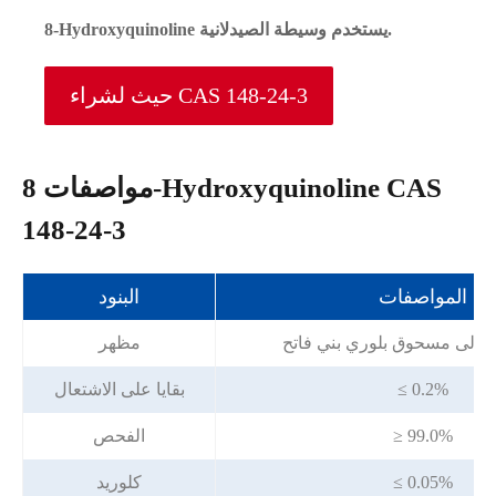
8-Hydroxyquinoline يستخدم وسيطة الصيدلانية.
حيث لشراء CAS 148-24-3
مواصفات 8-Hydroxyquinoline CAS
148-24-3
المواصفات
البنود
با إلى مسحوق بلوري بني فاتح
مظهر
≤ 0.2%
بقايا على الاشتعال
≥ 99.0%
الفحص
≤ 0.05%
كلوريد