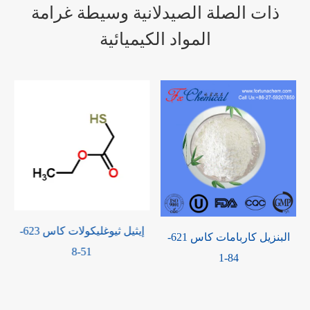
ذات الصلة الصيدلانية وسيطة غرامة
المواد الكيميائية
N4-Acetylcytidine CAS 3768-
البنزيل كاربامات كاس 621-
84-1
18-1