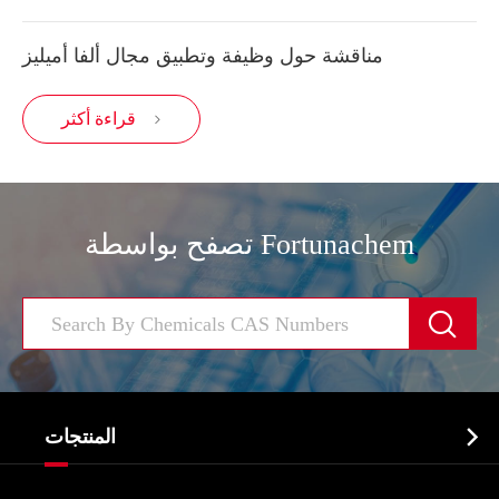
مناقشة حول وظيفة وتطبيق مجال ألفا أميليز
قراءة أكثر

تصفح بواسطة Fortunachem


المنتجات
النشطة الدوائية المكون API