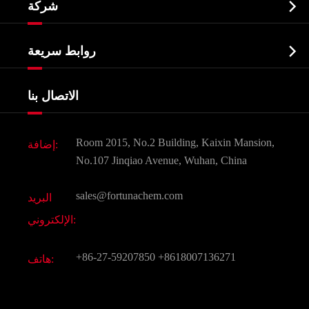

شركة
الصيدلانية وسيطة
نبذة عن الشركة
البيوكيميائية

روابط سريعة
شهادات و مصنع تظهر
Agrochemicals و الوسطيات
خدمات
شركة التاريخ
الاتصال بنا
مكونات مستحضرات التجميل
أخبار
الغذاء و أعلاف
وثيقة تحميل
Room 2015, No.2 Building, Kaixin Mansion,
إضافة:
النكهات و عطور
التعليمات
No.107 Jinqiao Avenue, Wuhan, China
المواد الكيميائية الأخرى الجميلة
فيديو
sales@fortunachem.com
البريد
الكيميائية CAS
الإلكتروني:
جميع المواد الكيميائية غرامة
+86-27-59207850
+8618007136271
هاتف: