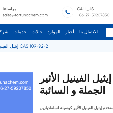
CALL_US
مراسلتنا

sales@fortunachem.com
+86-27-59207850
الاتصال بنا
أخبار
الموارد
حالات
خدمات
شرك
إيثيل الفينيل الأثير CAS 109-92-2
إيثيل الفينيل الأثير CAS 109-92-2
الجملة و السائبة