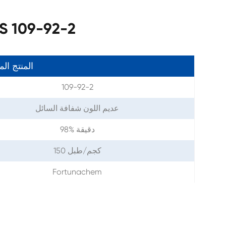
معلمات إيثيل الفينيل الأثير -2
المنتج ال
109-92-2
عديم اللون شفافة السائل
98% دقيقة
150 كجم/طبل
Fortunachem