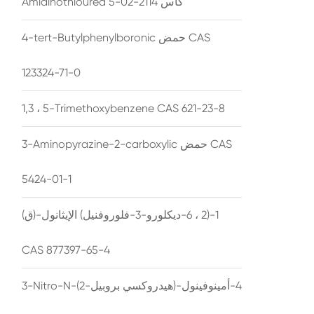
Amidinothiourea كاس 2114-02-5
4-tert-Butylphenylboronic حمض CAS
123324-71-0
1,3 ، 5-Trimethoxybenzene CAS 621-23-8
3-Aminopyrazine-2-carboxylic حمض CAS
5424-01-1
(ق)-1-(2 ، 6-ديكلورو-3-فلوروفنيل) الإيثانول
CAS 877397-65-4
3-Nitro-N-(2-هيدروكسي بروبيل)-4-أمينوفينول