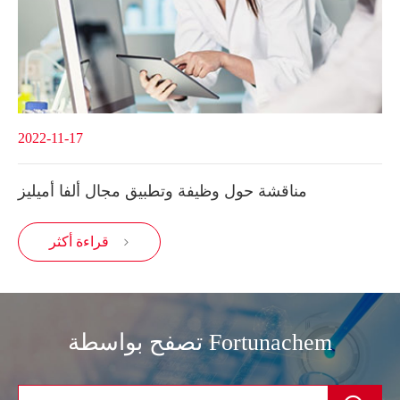
2022-11-17
مناقشة حول وظيفة وتطبيق مجال ألفا أميليز
قراءة أكثر

تصفح بواسطة Fortunachem