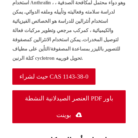
استخدام Anthralin ، وهو دواء محتمل لمكافحة الصدفية ،
لدراسة سلامته وفعاليته وتأييله وملفه الدوائي. يمكن
استخدام أنثرالين للدراسة هو الخصائص الفيزيائية
والكيميائية ، كمركب مرجعي وتطوير مركبات فعالة
لتوصيل المخدرات. يمكن استخدام الانثرالين كمصفوفة
للتصوير بالليزر بمساعدة المصفوفة/التأين على مطياف
كتلة الرنين cyclotron تحويل فورييه.
حيث لشراء CAS 1143-38-0
العنصر الصيدلانية النشطة PDF باور

بوينت