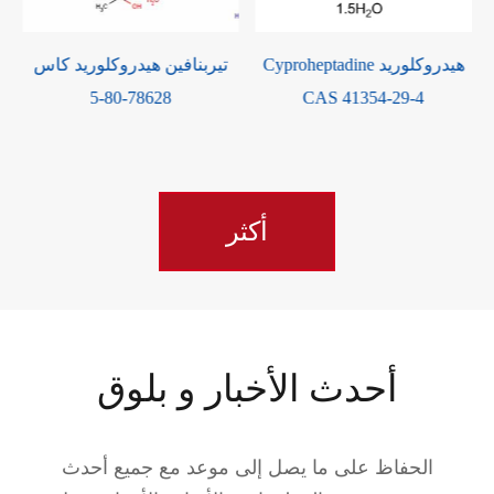
ابورول كاس 906673-24-
Cyproheptadine هيدروكلوريد
تيربنافين هيدروكلوريد كاس
78628-80-5
CAS 41354-29-4
أكثر
أحدث الأخبار و بلوق
الحفاظ على ما يصل إلى موعد مع جميع أحدث