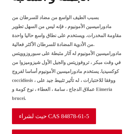
بسبب الطيف الواسع من مضاد للسرطان من
مادوراميسين الأمونيوم ، فإنه ليس من السهل تطوير
مقاومة المخدرات. ويستخدم على نطاق واسع حاليا واحدة
من الأدوية المضادة للسرطان الأكثر فعالية.
مادوراميسين الأمونيوم له آثار مثبطة على سبوروزوويتس
في وقت مبكر ، تروفوزيتس والجيل الأول شيزوميزوا من
كوكسيديا. يستخدم مادوراميسين الأمونيوم أساسا لفروج
coccidiosis ، ووفقا للاختبارات ، له تأثير تثبيط جيد على
عملاق الدجاج ، سامة ، العطاء ، نوع كومة و Eimeria
brucei.
حيث لشراء CAS 84878-61-5