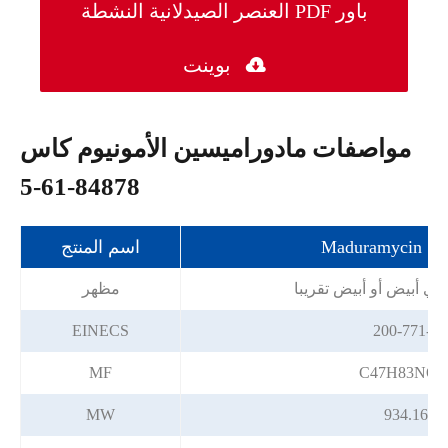
العنصر الصيدلانية النشطة PDF باور

بوينت
مواصفات مادوراميسين الأمونيوم كاس
84878-61-5
مونيوم
اسم المنتج
ي أبيض أو أبيض تقريبا
مظهر
EINECS
200-771-5
MF
C47H83NO1
MW
934.16