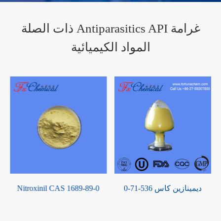
ذات الصلة Antiparasitics API غرامة
المواد الكيميائية
نيكاربازين كاس 330-95-0
ديمينازين كاس 536-71-0