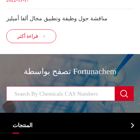
مناقشة حول وظيفة وتطبيق مجال ألفا أميليز
قراءة أكثر

تصفح بواسطة Fortunachem


المنتجات
النشطة الدوائية المكون API