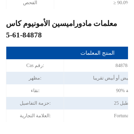
≥ 90.0%
الفحص
معلمات مادوراميسين الأمونيوم كاس
84878-61-5
المنتج المعلمات
84878-61
Cas رقم:
أبيض أو أبيض تقريبا
مظهر:
 دقيقة
نقاء:
كجم/طبل
حزمة التفاصيل:
Fortunac
العلامة التجارية: