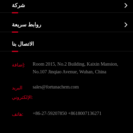

شركة
الصيدلانية وسيطة
نبذة عن الشركة
البيوكيميائية

روابط سريعة
شهادات و مصنع تظهر
Agrochemicals و الوسطيات
خدمات
شركة التاريخ
الاتصال بنا
مكونات مستحضرات التجميل
أخبار
الغذاء و أعلاف
وثيقة تحميل
Room 2015, No.2 Building, Kaixin Mansion,
إضافة:
النكهات و عطور
التعليمات
No.107 Jinqiao Avenue, Wuhan, China
المواد الكيميائية الأخرى الجميلة
فيديو
sales@fortunachem.com
البريد
الكيميائية CAS
الإلكتروني:
جميع المواد الكيميائية غرامة
+86-27-59207850
+8618007136271
هاتف: