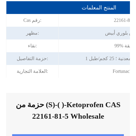
المنتج المعلمات
22161-81-
Cas رقم:
ق بلوري أبيض
مظهر:
99% دقيقة
نقاء:
ية ؛ 25 كجم/طبل
حزمة التفاصيل:
Fortunache
العلامة التجارية:
حزمة من (S)-( )-Ketoprofen CAS
22161-81-5 Wholesale