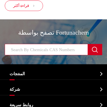
قراءة أكثر

تصفح بواسطة Fortunachem


المنتجات
النشطة الدوائية المكون API

شركة
الصيدلانية وسيطة
نبذة عن الشركة
البيوكيميائية

روابط سريعة