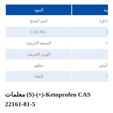
قنية
البنود
Ketop
اسم المنتج
CAS NO.
221
C1
الصيغة الجزيئية
2
الوزن الجزيئي
ي أبيض
مظهر
النقاء
معلمات (S)-(+)-Ketoprofen CAS
22161-81-5