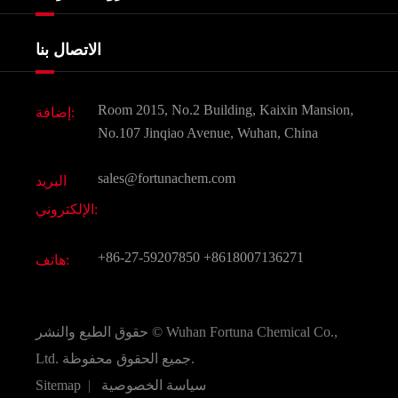
شهادات و مصنع تظهر
Agrochemicals و الوسطيات
خدمات
شركة التاريخ
الاتصال بنا
مكونات مستحضرات التجميل
أخبار
الغذاء و أعلاف
وثيقة تحميل
Room 2015, No.2 Building, Kaixin Mansion,
إضافة:
النكهات و عطور
التعليمات
No.107 Jinqiao Avenue, Wuhan, China
المواد الكيميائية الأخرى الجميلة
فيديو
sales@fortunachem.com
البريد
الكيميائية CAS
الإلكتروني:
جميع المواد الكيميائية غرامة
+86-27-59207850
+8618007136271
هاتف:
Wuhan Fortuna Chemical Co.,
حقوق الطبع والنشر ©
جميع الحقوق محفوظة.
Ltd.
سياسة الخصوصية
|
Sitemap