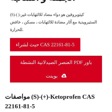
(S)-( )-كيتوبروفين هو دواء مضاد للالتهابات غير
الستيرويدية مع آثار مضادة للالتهابات ، مسكن ، خافض
للحرارة.
حيث لشراء CAS 22161-81-5
العنصر الصيدلانية النشطة PDF باور

بوينت
مواصفات (S)-(+)-Ketoprofen CAS
22161-81-5